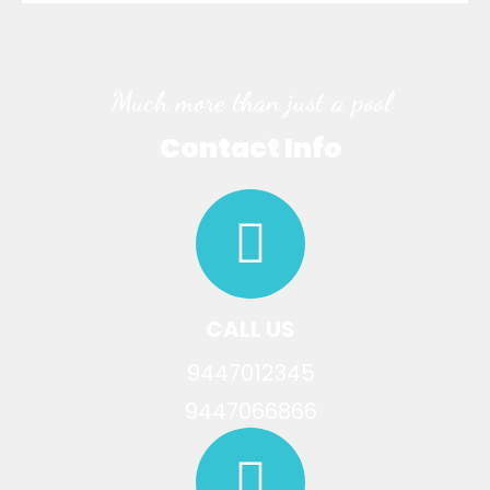
Much more than just a pool
Contact Info
CALL US
9447012345
9447066866