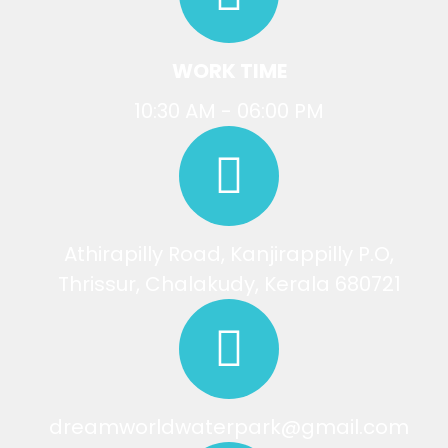
WORK TIME
10:30 AM - 06:00 PM
Athirapilly Road, Kanjirappilly P.O,
Thrissur, Chalakudy, Kerala 680721
dreamworldwaterpark@gmail.com