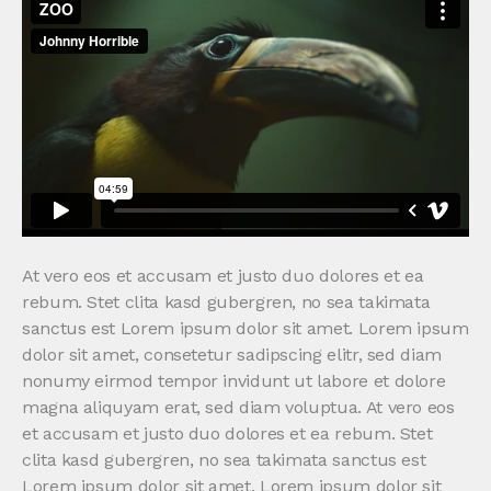
At vero eos et accusam et justo duo dolores et ea
rebum. Stet clita kasd gubergren, no sea takimata
sanctus est Lorem ipsum dolor sit amet. Lorem ipsum
dolor sit amet, consetetur sadipscing elitr, sed diam
nonumy eirmod tempor invidunt ut labore et dolore
magna aliquyam erat, sed diam voluptua. At vero eos
et accusam et justo duo dolores et ea rebum. Stet
clita kasd gubergren, no sea takimata sanctus est
Lorem ipsum dolor sit amet. Lorem ipsum dolor sit